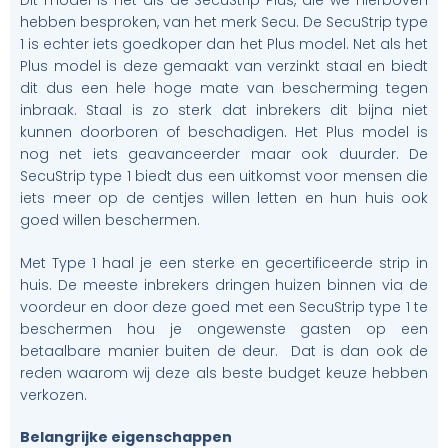
Dit model is net als de SecuStrip Plus, die we hierboven
hebben besproken, van het merk Secu. De SecuStrip type
1 is echter iets goedkoper dan het Plus model. Net als het
Plus model is deze gemaakt van verzinkt staal en biedt
dit dus een hele hoge mate van bescherming tegen
inbraak. Staal is zo sterk dat inbrekers dit bijna niet
kunnen doorboren of beschadigen. Het Plus model is
nog net iets geavanceerder maar ook duurder. De
SecuStrip type 1 biedt dus een uitkomst voor mensen die
iets meer op de centjes willen letten en hun huis ook
goed willen beschermen.
Met Type 1 haal je een sterke en gecertificeerde strip in
huis. De meeste inbrekers dringen huizen binnen via de
voordeur en door deze goed met een SecuStrip type 1 te
beschermen hou je ongewenste gasten op een
betaalbare manier buiten de deur. Dat is dan ook de
reden waarom wij deze als beste budget keuze hebben
verkozen.
Belangrijke eigenschappen