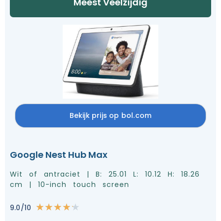
Meest Veelzijdig
Bekijk prijs op bol.com
Google Nest Hub Max
Wit of antraciet | B: 25.01 L: 10.12 H: 18.26
cm | 10-inch touch screen
9.0/10
★
★
★
★
★