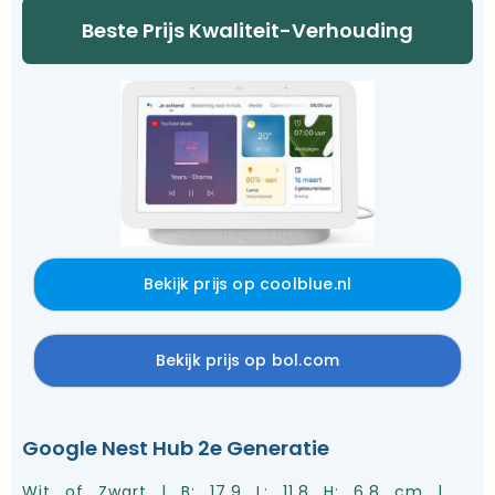
Beste Prijs Kwaliteit-Verhouding
Bekijk prijs op coolblue.nl
Bekijk prijs op bol.com
Google Nest Hub 2e Generatie
Wit of Zwart | B: 17.9 L: 11.8 H: 6.8 cm |