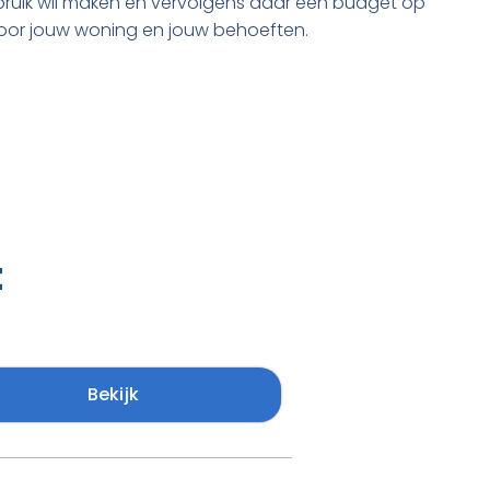
 gebruik wil maken en vervolgens daar een budget op
voor jouw woning en jouw behoeften.
t
Bekijk