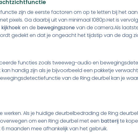
nachtzichtfunctie
tfunctie zijn de eerste factoren om op te letten bij het a
 pixels. Ga daarbij uit van minimaal 1080p.Het is vervolg
e
kijkhoek
en de
bewegingszone
van de camera.Als laatste
ordt gedekt en dat je ongeacht het tijdstip van de dag zi
eerde functies zoals tweeweg-audio en bewegingsdetec
t kan handig zijn als je bijvoorbeeld een pakketje verwach
bewegingsdetectiefunctie van de Ring deurbel kan je waa
te werken. Als je huidige deurbelbedrading de Ring deurb
 je overwegen om een Ring deurbel met een
batterij
te kope
 6 maanden mee afhankelijk van het gebruik.