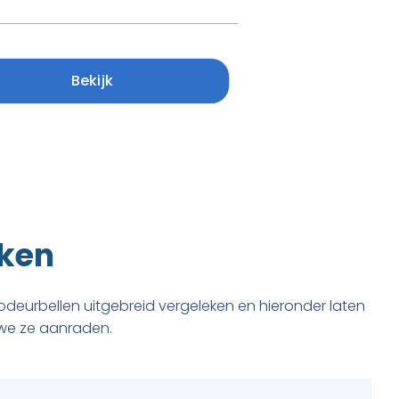
Bekijk
eken
odeurbellen uitgebreid vergeleken en hieronder laten
 we ze aanraden.