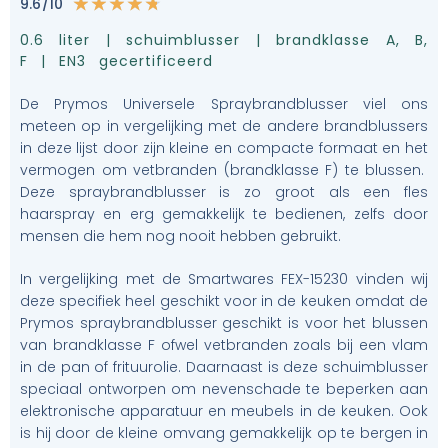
9.6/10
★
★
★
★
★
0.6 liter | schuimblusser | brandklasse A, B,
F | EN3 gecertificeerd
De Prymos Universele Spraybrandblusser viel ons
meteen op in vergelijking met de andere brandblussers
in deze lijst door zijn kleine en compacte formaat en het
vermogen om vetbranden (brandklasse F) te blussen.
Deze spraybrandblusser is zo groot als een fles
haarspray en erg gemakkelijk te bedienen, zelfs door
mensen die hem nog nooit hebben gebruikt.
In vergelijking met de Smartwares FEX-15230 vinden wij
deze specifiek heel geschikt voor in de keuken omdat de
Prymos spraybrandblusser geschikt is voor het blussen
van brandklasse F ofwel vetbranden zoals bij een vlam
in de pan of frituurolie. Daarnaast is deze schuimblusser
speciaal ontworpen om nevenschade te beperken aan
elektronische apparatuur en meubels in de keuken. Ook
is hij door de kleine omvang gemakkelijk op te bergen in