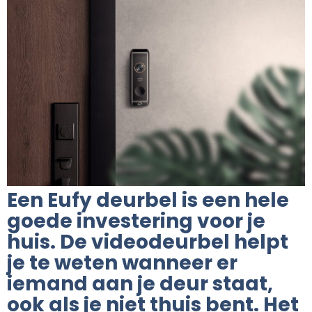
Een Eufy deurbel is een hele
goede investering voor je
huis. De videodeurbel helpt
je te weten wanneer er
iemand aan je deur staat,
ook als je niet thuis bent. Het