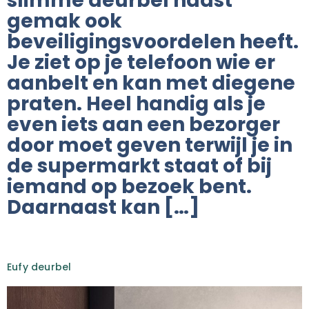
slimme deurbel naast
gemak ook
beveiligingsvoordelen heeft.
Je ziet op je telefoon wie er
aanbelt en kan met diegene
praten. Heel handig als je
even iets aan een bezorger
door moet geven terwijl je in
de supermarkt staat of bij
iemand op bezoek bent.
Daarnaast kan […]
Eufy deurbel